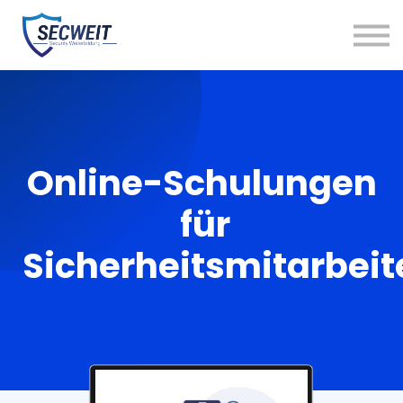
Kunde werden
Kurse
Kontakt
Einloggen
Online-Schulungen
für
Sicherheitsmitarbeit